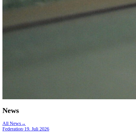
News
All News
→
Federation
·
19. Juli 2026