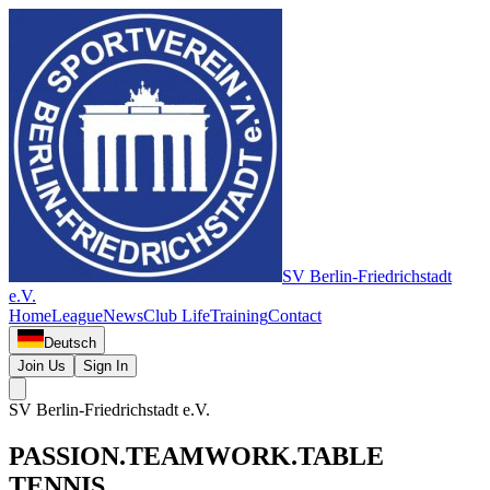
SV Berlin-Friedrichstadt
e.V.
Home
League
News
Club Life
Training
Contact
Deutsch
Join Us
Sign In
SV Berlin-Friedrichstadt e.V.
PASSION.
TEAMWORK.
TABLE
TENNIS.