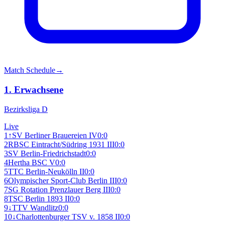
Match Schedule
→
1. Erwachsene
Bezirksliga D
Live
1
↑
SV Berliner Brauereien IV
0:0
2
R
BSC Eintracht/Südring 1931 III
0:0
3
SV Berlin-Friedrichstadt
0:0
4
Hertha BSC V
0:0
5
TTC Berlin-Neukölln II
0:0
6
Olympischer Sport-Club Berlin III
0:0
7
SG Rotation Prenzlauer Berg III
0:0
8
TSC Berlin 1893 II
0:0
9
↓
TTV Wandlitz
0:0
10
↓
Charlottenburger TSV v. 1858 II
0:0