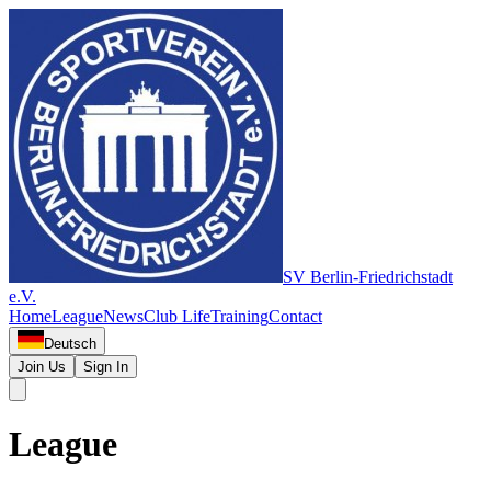
SV Berlin-Friedrichstadt
e.V.
Home
League
News
Club Life
Training
Contact
Deutsch
Join Us
Sign In
League